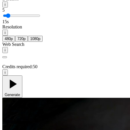
i
5
15
s
Resolution
i
480p
720p
1080p
Web Search
i
Credits required:
50
i
Generate