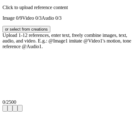
Click to upload reference content
Image
0
/
9
Video
0
/
3
Audio
0
/
3
or select from creations
Upload 1-12 references, enter text, freely combine images, text,
audio, and video. E.g.: @Image1 imitate @Video1's motion, tone
reference @Audio1.
0
/
2500