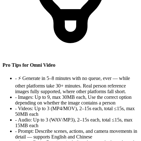
Pro Tips for Omni Video
-
⚡ Generate in 5–8 minutes with no queue, ever — while
other platforms take 30+ minutes. Real person reference
images fully supported, where other platforms fall short.
-
Images:
Up to 9, max 30MB each, Use the correct option
depending on whether the image contains a person
-
Videos:
Up to 3 (MP4/MOV), 2–15s each, total ≤15s, max
50MB each
-
Audio:
Up to 3 (WAV/MP3), 2–15s each, total ≤15s, max
15MB each
-
Prompt:
Describe scenes, actions, and camera movements in
detail — supports English and Chinese