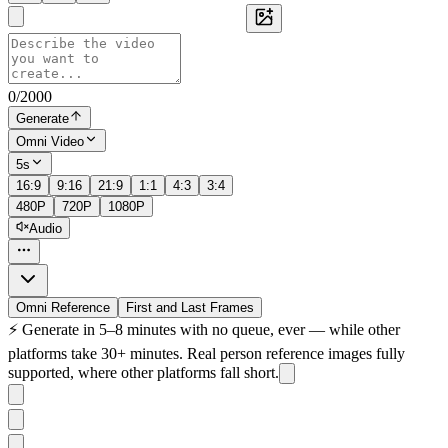
0
/
2000
Generate
Omni Video
5s
16:9
9:16
21:9
1:1
4:3
3:4
480P
720P
1080P
Audio
Omni Reference
First and Last Frames
⚡
Generate in 5–8 minutes with no queue, ever — while other
platforms take 30+ minutes. Real person reference images fully
supported, where other platforms fall short.