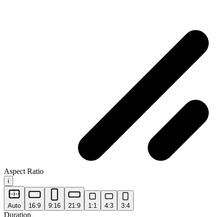
Aspect Ratio
i
Auto
16:9
9:16
21:9
1:1
4:3
3:4
Duration