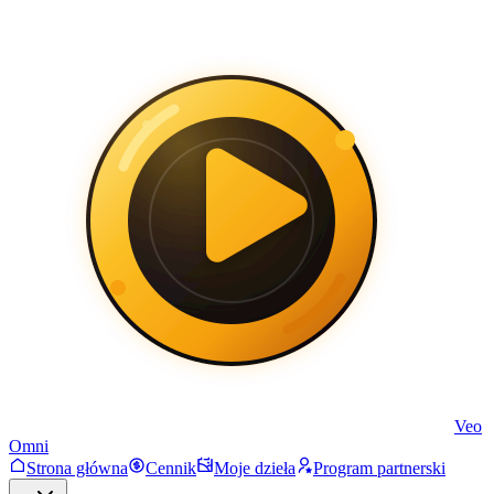
Veo
Omni
Strona główna
Cennik
Moje dzieła
Program partnerski