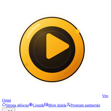
Veo
Omni
Strona główna
Cennik
Moje dzieła
Program partnerski