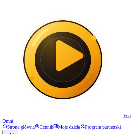
Veo
Omni
Strona główna
Cennik
Moje dzieła
Program partnerski