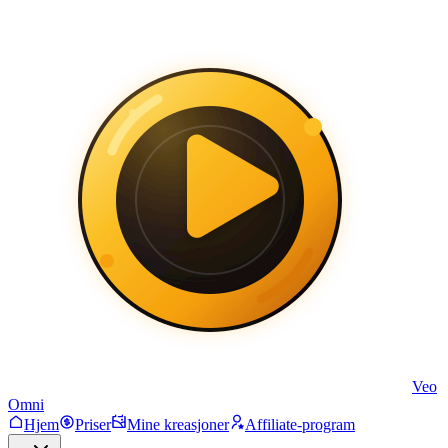
Veo
Omni
Hjem
Priser
Mine kreasjoner
Affiliate-program