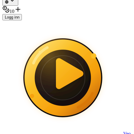
10
Logg inn
Veo