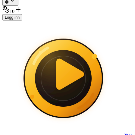
10
Logg inn
Veo