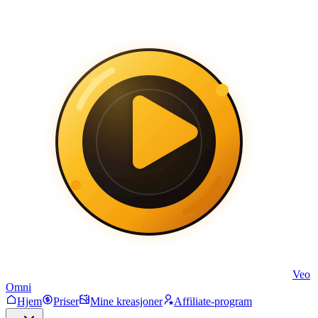
Veo
Omni
Hjem
Priser
Mine kreasjoner
Affiliate-program