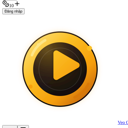
10
Đăng nhập
Veo 