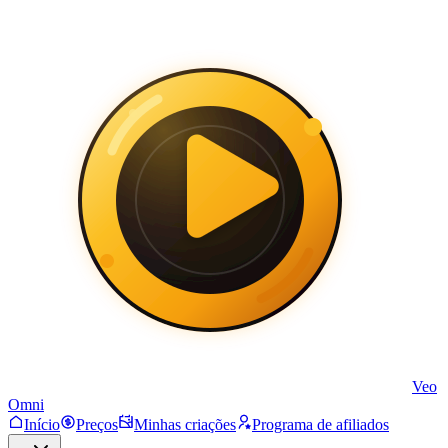
Veo
Omni
Início
Preços
Minhas criações
Programa de afiliados