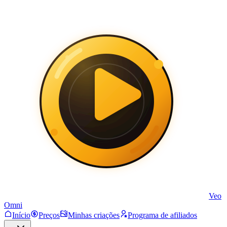
Veo
Omni
Início
Preços
Minhas criações
Programa de afiliados