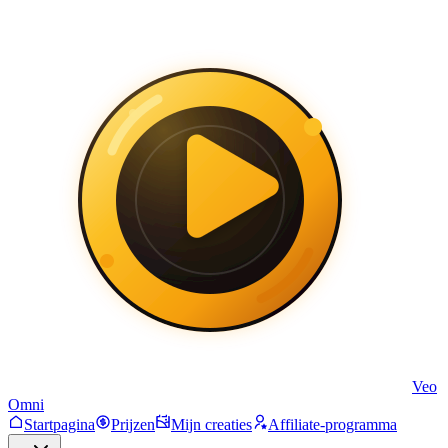
Veo
Omni
Startpagina
Prijzen
Mijn creaties
Affiliate-programma