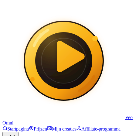
Veo
Omni
Startpagina
Prijzen
Mijn creaties
Affiliate-programma