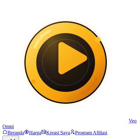
Veo
Omni
Beranda
Harga
Kreasi Saya
Program Afiliasi