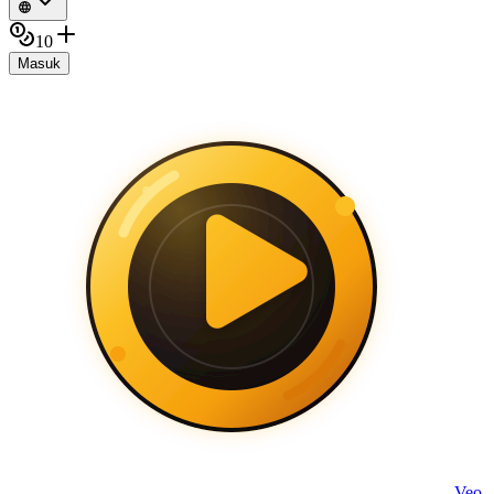
10
Masuk
Veo