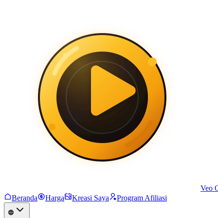
Veo 
Beranda
Harga
Kreasi Saya
Program Afiliasi