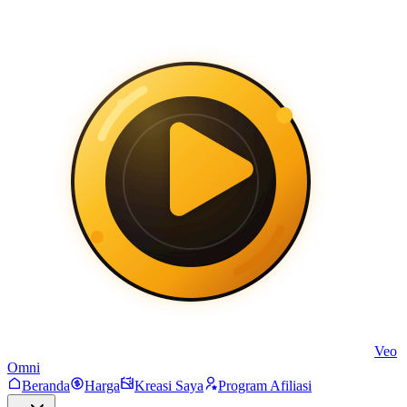
Veo
Omni
Beranda
Harga
Kreasi Saya
Program Afiliasi