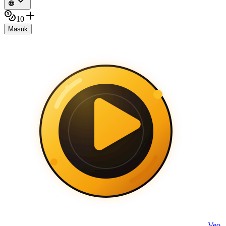
10
Masuk
Veo