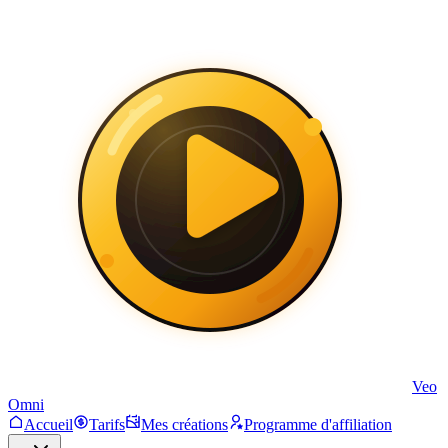
Veo
Omni
Accueil
Tarifs
Mes créations
Programme d'affiliation