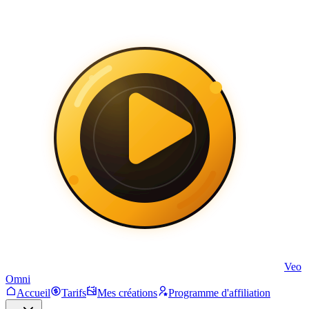
Veo
Omni
Accueil
Tarifs
Mes créations
Programme d'affiliation