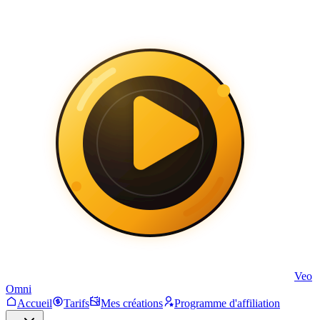
Veo
Omni
Accueil
Tarifs
Mes créations
Programme d'affiliation