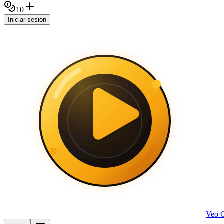
10
Iniciar sesión
Veo 