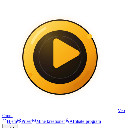
Veo
Omni
Hjem
Priser
Mine kreationer
Affiliate-program