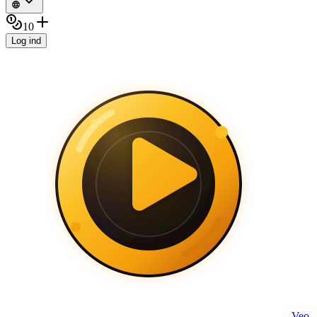
10
Log ind
Veo