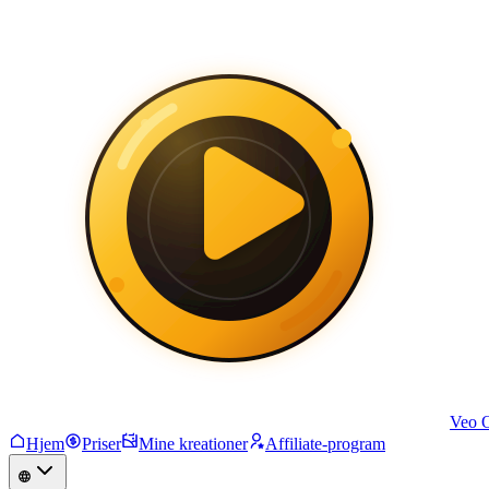
Veo 
Hjem
Priser
Mine kreationer
Affiliate-program