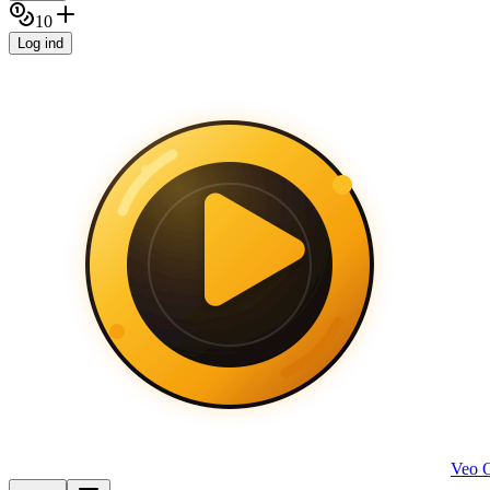
10
Log ind
Veo 