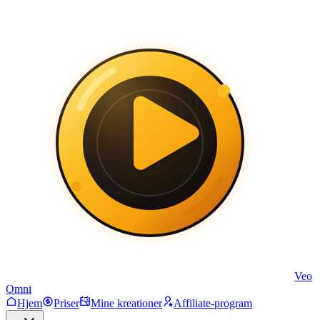
Veo
Omni
Hjem
Priser
Mine kreationer
Affiliate-program