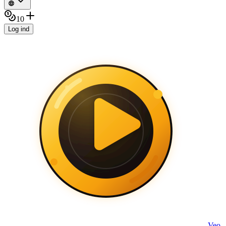
10
Log ind
Veo