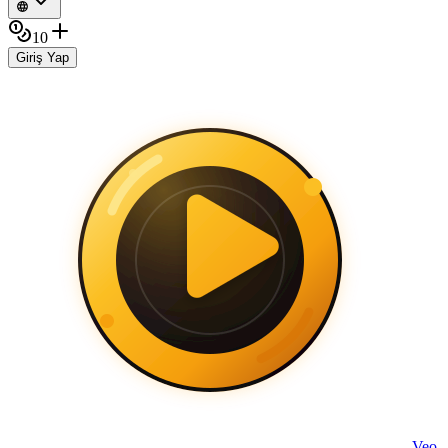
10
Giriş Yap
Veo