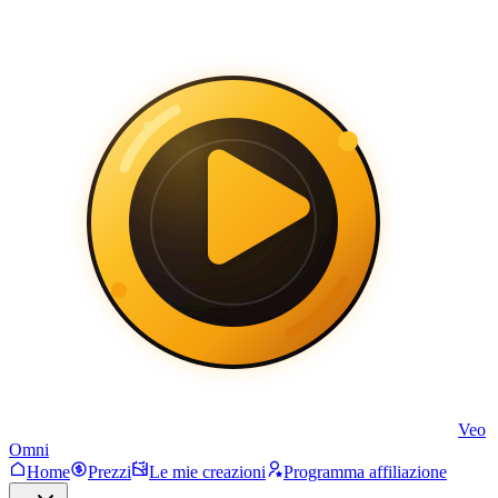
Veo
Omni
Home
Prezzi
Le mie creazioni
Programma affiliazione