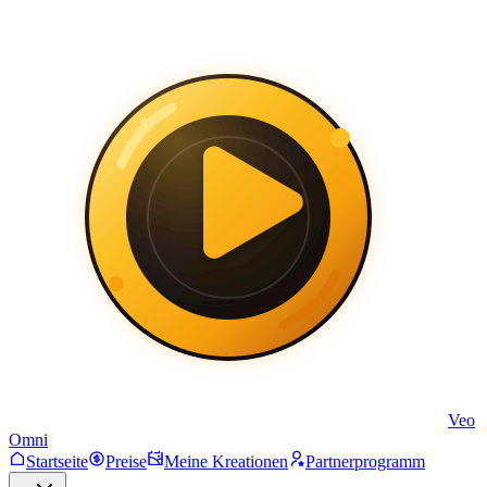
Veo
Omni
Startseite
Preise
Meine Kreationen
Partnerprogramm